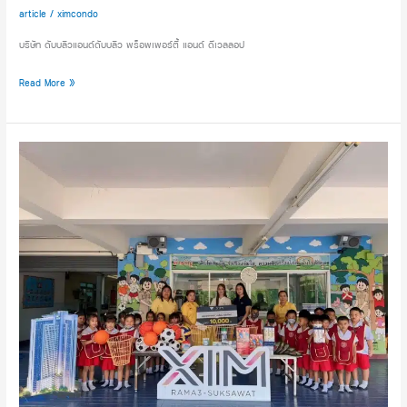
“ซิม
สรรพ
article
/
ximcondo
พระราม
สินค้า
บริษัท ดับบลิวแอนด์ดับบลิว พร็อพเพอร์ตี้ แอนด์ ดีเวลลอป
3
ชั้น
–
นำ
Read More »
สุขสวัสดิ์”
ส่ง
ผล
ให้
XIM
ที่ดิน
CONDO
ปรับ
ร่วม
ราคา
ส่ง
เพิ่ม
มอบ
ทุก
อุปกรณ์
ปี!
การ
เรียน
–
อุปกรณ์
กีฬา
โรงเรียน
ใน