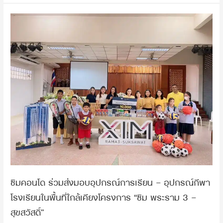
ของ
และ
วิถี
ซิ
ธรรมชาติ
คน
ม
สะดวก
เมือง
คอน
ทุก
โด
การ
ร่วม
เชื่อม
ส่ง
ต่อ
มอบ
อัด
อุปกรณ์
แน่น
การ
ด้วย
เรียน
Mega
–
Project
อุปกรณ์
ทั้ง
กีฬา
รถไฟฟ้า
โรงเรียน
สาย
ใน
สี
ซิมคอนโด ร่วมส่งมอบอุปกรณ์การเรียน – อุปกรณ์กีฬา
พื้นที่
ม่วง
ใกล้
โรงเรียนในพื้นที่ใกล้เคียงโครงการ “ซิม พระราม 3 –
ใต้
เคียง
และ
สุขสวัสดิ์”
โครงการ
ห้าง