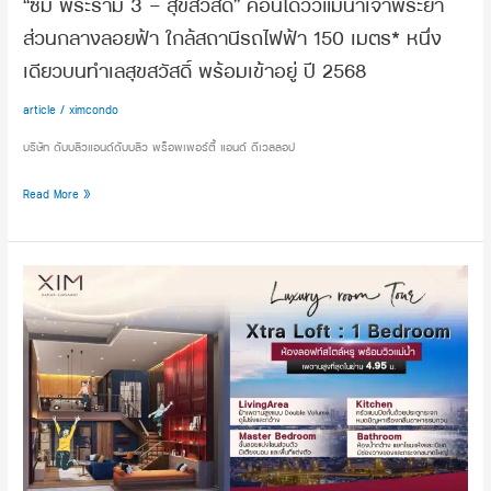
“ซิม พระราม 3 – สุขสวัสดิ์” คอนโดวิวแม่น้ำเจ้าพระยา
แม่น้ำ
ส่วนกลางลอยฟ้า ใกล้สถานีรถไฟฟ้า 150 เมตร* หนึ่ง
เจ้าพระยา
ส่วน
เดียวบนทำเลสุขสวัสดิ์ พร้อมเข้าอยู่ ปี 2568
กลาง
ลอยฟ้า
article
/
ximcondo
ใกล้
บริษัท ดับบลิวแอนด์ดับบลิว พร็อพเพอร์ตี้ แอนด์ ดีเวลลอป
สถานี
รถไฟฟ้า
Read More »
150
เมตร*
หนึ่ง
เดียว
Luxury
บน
room
ทำเล
tour
สุขสวัสดิ์
:
พร้อม
XTRA
เข้า
LOFT
อยู่
:
ปี
1
2568
Bedroom