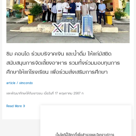
น้ำ
ดื่ม
ให้
แก่
มัสยิด
สนับสนุน
การ
จัด
ซิม คอนโด ร่วมบริจาคเงิน และน้ำดื่ม ให้แก่มัสยิด
เลี้ยง
อาหาร
สนับสนุนการจัดเลี้ยงอาหาร รวมทั้งร่วมมอบทุนการ
รวม
ศึกษาให้แก่โรงเรียน เพื่อร่วมส่งเสริมการศึกษา
ทั้ง
ร่วม
article
/
ximcondo
มอบ
และพัฒนาทักษะให้กับเยาวชน เมื่อวันที่ 17 พฤษภาคม 2567 ท
ทุน
การ
Read More »
ศึกษา
ให้
แก่
โรงเรียน
1
2
Next
→
เพื่อ
เว็บไซต์นี้ใช้คุกกี้เพื่อสำรวจและวิเคราะห์การ