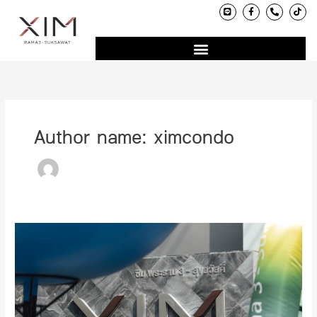
L
F
P
T
Skip
i
a
h
i
n
c
o
k
to
e
e
n
t
content
b
e
o
o
-
k
o
a
k
l
-
t
f
Author name: ximcondo
ภาพ
บรรยากาศ
งาน
Open
House
22-