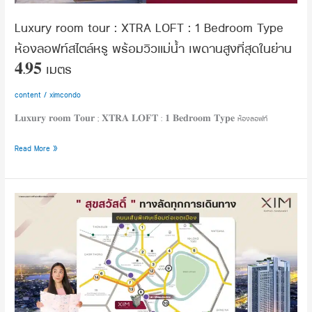
Type
ห้อง
Luxury room tour : XTRA LOFT : 1 Bedroom Type
ลอฟท์
ห้องลอฟท์สไตล์หรู พร้อมวิวแม่น้ำ เพดานสูงที่สุดในย่าน
สไตล์
หรู
𝟒.𝟗𝟓 เมตร
พร้อม
วิว
content
/
ximcondo
แม่น้ำ
𝐋𝐮𝐱𝐮𝐫𝐲 𝐫𝐨𝐨𝐦 𝐓𝐨𝐮𝐫 ; 𝐗𝐓𝐑𝐀 𝐋𝐎𝐅𝐓 : 𝟏 𝐁𝐞𝐝𝐫𝐨𝐨𝐦 𝐓𝐲𝐩𝐞 ห้องลอฟท์
เพดาน
สูง
Read More »
ที่สุด
ใน
ย่าน
“สุขสวัสดิ์”
𝟒.𝟗𝟓
ทาง
เมตร
ลัด
ทุก
การ
เดิน
ทาง
บน