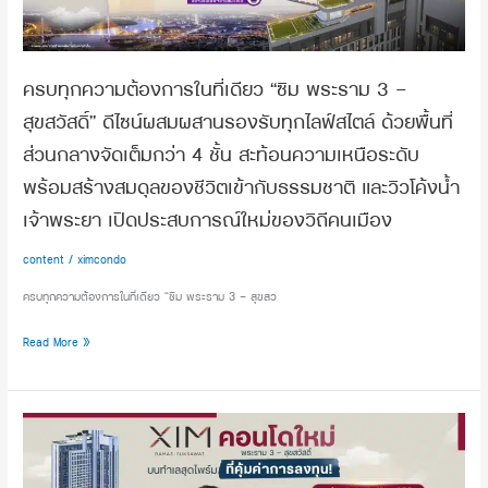
พระราม
3
–
ครบทุกความต้องการในที่เดียว “ซิม พระราม 3 –
สุขสวัสดิ์”
สุขสวัสดิ์” ดีไซน์ผสมผสานรองรับทุกไลฟ์สไตล์ ด้วยพื้นที่
ดีไซน์
ผสม
ส่วนกลางจัดเต็มกว่า 4 ชั้น สะท้อนความเหนือระดับ
ผสาน
พร้อมสร้างสมดุลของชีวิตเข้ากับธรรมชาติ และวิวโค้งน้ำ
รองรับ
เจ้าพระยา เปิดประสบการณ์ใหม่ของวิถีคนเมือง
ทุก
ไลฟ์
content
/
ximcondo
สไตล์
ด้วย
ครบทุกความต้องการในที่เดียว “ซิม พระราม 3 – สุขสว
พื้นที่
ส่วน
Read More »
กลาง
จัด
เต็ม
สรุป
กว่า
ให้
4
ดู!
ชั้น