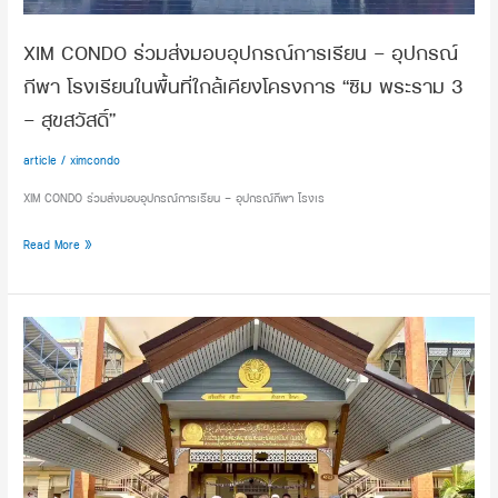
พื้นที่
ใกล้
XIM CONDO ร่วมส่งมอบอุปกรณ์การเรียน – อุปกรณ์
เคียง
โครงการ
กีฬา โรงเรียนในพื้นที่ใกล้เคียงโครงการ “ซิม พระราม 3
“ซิม
– สุขสวัสดิ์”
พระราม
3
article
/
ximcondo
–
XIM CONDO ร่วมส่งมอบอุปกรณ์การเรียน – อุปกรณ์กีฬา โรงเร
สุขสวัสดิ์”
Read More »
ซิม
คอน
โด
ร่วม
บริจาค
เงิน
และ