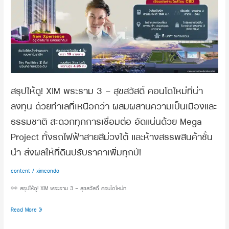
XIM
สะท้อน
พระราม
ความ
3
เหนือ
–
ระดับ
สุขสวัสดิ์
พร้อม
คอน
สร้าง
โด
สมดุล
ใหม่
ของ
สรุปให้ดู! XIM พระราม 3 – สุขสวัสดิ์ คอนโดใหม่ที่น่า
ที่
ชีวิต
ลงทุน ด้วยทำเลที่เหนือกว่า ผสมผสานความเป็นเมืองและ
น่า
เข้า
ลงทุน
ธรรมชาติ สะดวกทุกการเชื่อมต่อ อัดแน่นด้วย Mega
กับ
ด้วย
ธรรมชาติ
Project ทั้งรถไฟฟ้าสายสีม่วงใต้ และห้างสรรพสินค้าชั้น
ทำเล
และ
นำ ส่งผลให้ที่ดินปรับราคาเพิ่มทุกปี!
ที่
วิว
เหนือ
โค้ง
content
/
ximcondo
กว่า
น้ำ
ผสม
เจ้าพระยา
👀 สรุปให้ดู! XIM พระราม 3 – สุขสวัสดิ์ คอนโดใหม่ท
ผสาน
เปิด
ความ
ประสบการณ์
Read More »
เป็น
ใหม่
เมือง