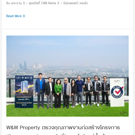
ซิม พระราม 3 – สุขสวัสดิ์ (XIM Rama 3 – Suksawat) คอนโด
3
–
Read More »
Suksawat)
ซึ่ง
จะ
เปิด
W&W
ให้
Property
เข้า
ตรวจ
ชม
คุณภาพ
ตึก
งาน
จริง
ก่อสร้าง
ใน
โครงการ
วัน
“ซิม
ที่
พระราม
22-
3
23
–
มี.ค.
สุขสวัสดิ์”
นี้
คอน
โด
W&W Property ตรวจคุณภาพงานก่อสร้างโครงการ
วิว