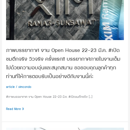
23
มี.ค.
#เปิด
ชม
ตึก
จริง
วิว
จริง
ภาพบรรยากาศ งาน Open House 22-23 มี.ค. #เปิด
ครั้ง
ชมตึกจริง วิวจริง ครั้งแรก!! บรรยากาศภายในงานเต็ม
แรก!!
ไปด้วยความอบอุ่นและสนุกสนาน ขอขอบคุณลูกค้าทุก
บรรยากาศ
ภายใน
ท่านที่ให้การตอบรับเป็นอย่างดีกับงานนี้ค่ะ
งาน
เต็ม
article
/
ximcondo
ไป
#ภาพบรรยากาศ งาน Open House 22-23 มี.ค. #เปิดชมตึกจริง […]
ด้วย
ความ
Read More »
อบอุ่น
และ
สนุกสนาน