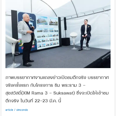
ขอ
ภาพ
ขอบคุณ
บรรยากาศ
ลูกค้า
งาน
ทุก
แถลง
ท่าน
ข่าว
ที่
เปิด
ให้การ
ชม
ตอบ
ตึก
รับ
จริง
เป็น
บรรยากาศ
อย่าง
จริง
ดี
ครั้ง
กับ
แรก
งาน
กับ
ภาพบรรยากาศงานแถลงข่าวเปิดชมตึกจริง บรรยากาศ
นี้
โครงการ
จริงครั้งแรก กับโครงการ ซิม พระราม 3 –
ค่ะ
ซิม
สุขสวัสดิ์(XIM Rama 3 – Suksawat) ซึ่งจะเปิดให้เข้าชม
พระราม
3
ตึกจริง ในวันที่ 22-23 มี.ค. นี้
–
สุขสวัสดิ์(XIM
article
/
ximcondo
Rama