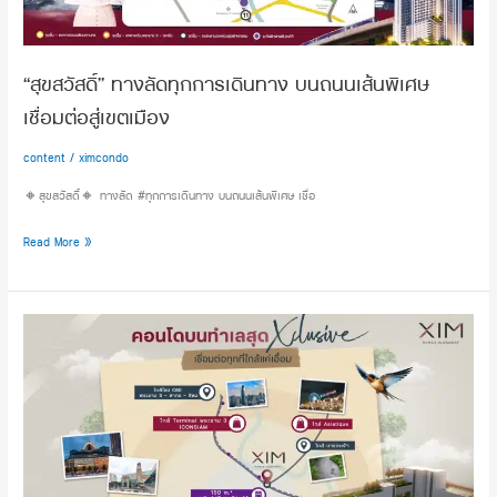
ถนน
เส้น
พิเศษ
“สุขสวัสดิ์” ทางลัดทุกการเดินทาง บนถนนเส้นพิเศษ
เชื่อม
เชื่อมต่อสู่เขตเมือง
ต่อ
สู่
content
/
ximcondo
เขต
เมือง
🔸สุขสวัสดิ์🔸 ทางลัด #ทุกการเดินทาง บนถนนเส้นพิเศษ เชื่อ
Read More »
ครบ
ทุก
ความ
ต้องการ
ใน
ที่
เดียว
“ซิม